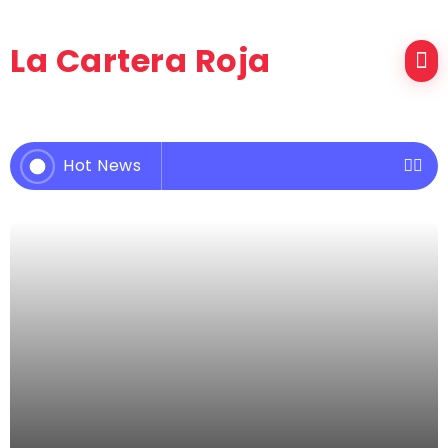
La Cartera Roja
Hot News
Javiera tiene brillo
Una mujer con poder
Calladita más bonita